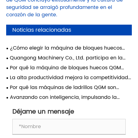
seguridad se arraigó profundamente en el
corazón de la gente.
Noticias relacionadas
¿Cómo elegir la máquina de bloques huecos
adecuada para su fábrica?
Quangong Machinery Co., Ltd. participa en la
4ta Conferencia de Intercambio Técnico sobre
Por qué la máquina de bloques huecos QGM
Utilización Integral de Residuos Sólidos a Base de
ZN1000-2 es la opción ideal para la producción de
La alta productividad mejora la competitividad
Carbón
bloques huecos de alta calidad
empresarial
Por qué las máquinas de ladrillos QGM son
ideales para proyectos de construcción en
Avanzando con inteligencia, impulsando la
Oriente Medio
innovación | Quangong Machinery Co., Ltd.
seleccionado para la "Lista 2026 de proyectos de
Déjame un mensaje
fábricas inteligentes de nivel avanzado"