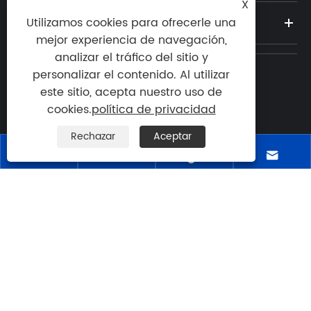
X
NOTICIAS
Utilizamos cookies para ofrecerle una
mejor experiencia de navegación,
analizar el tráfico del sitio y
personalizar el contenido. Al utilizar
Teléfono:
este sitio, acepta nuestro uso de

+86-18105956815
cookies.
política de privacidad
Correo electrónico:
Rechazar
Aceptar

zoul@qzmachine.com




DIRECCIÓN: Ciudad de Zhangban, TIA,

Quanzhou, Fujian, China
Copyright © 2024 Quangong Machinery Co., Ltd.