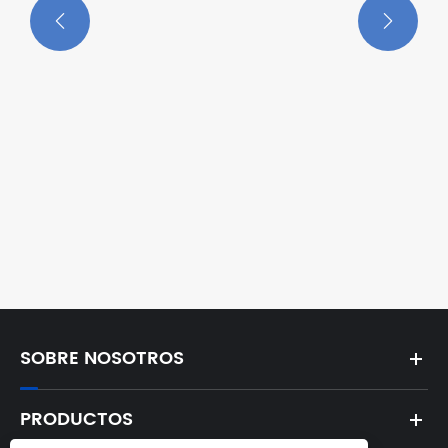


Mezclador de ladrillos planetario
Ver más >>
SOBRE NOSOTROS
PRODUCTOS