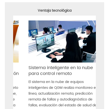
Ventaja tecnológica
Sistema inteligente en la nube
Sis
ción
para control remoto
Ale
El sistema en la nube de equipos
El s
creto
inteligentes de QGM realiza monitoreo en
SIEME
rme,
línea, actualización remota, predicción
boto
 de
remota de fallas y autodiagnóstico de
perf
ara
fallas, evaluación del estado de salud del
el s