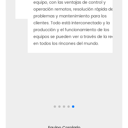
equipo, con las ventajas de control y
PLC 
operación remotos, resolución rápida de
auto
problemas y mantenimiento para los
mant
clientes. Todo está interconectado y la
auto
producción y el funcionamiento de los
mecá
equipos se pueden ver a través de la red
opera
en todos los rincones del mundo.
SIEM
prod
oper
repr
algu
piez
loca
tiem
Equipo Corolario