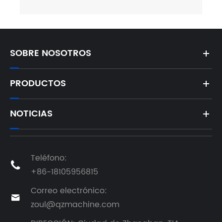
SOBRE NOSOTROS
PRODUCTOS
NOTICIAS
Teléfono:

+86-18105956815
Correo electrónico:

zoul@qzmachine.com