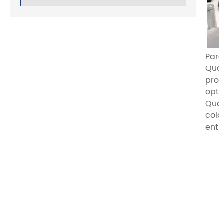
Par
Qua
pro
opt
Qua
col
ent