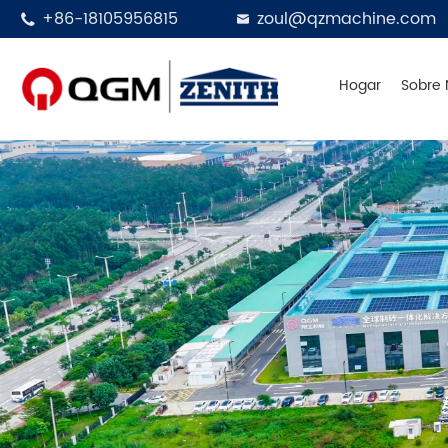
+86-18105956815
zoul@qzmachine.com


Hogar
Sobre 