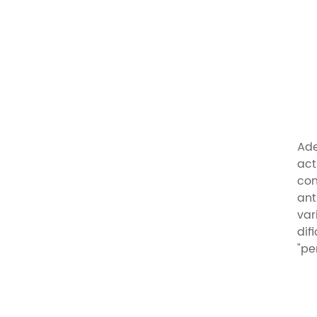
Ade
act
con
ant
var
dif
"pe