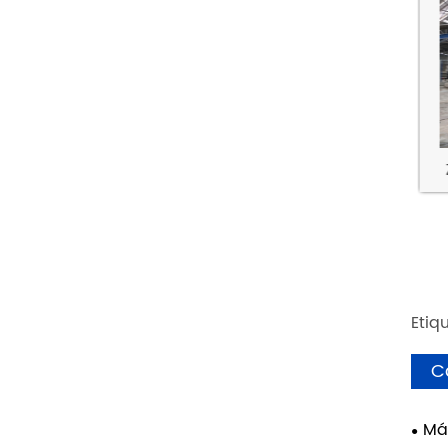
_2019
Gansu China ZN1200S_2021
Z