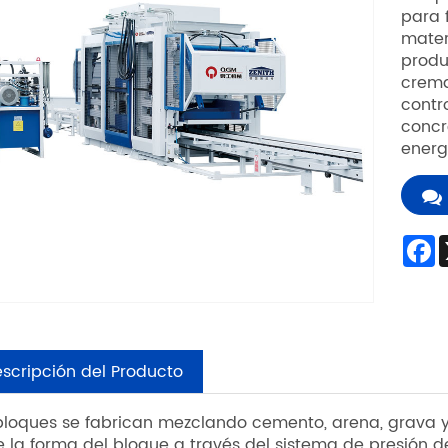
fabricar bloques de hormigón
Máq
Model
QGM e
máqui
para 
mater
produ
crema
contr
concr
energ