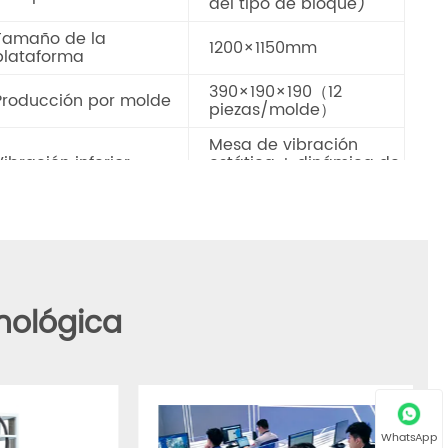
para paisajismo de jardines, etc.
rámetros técnicos
La formación máxima
1100×1080mm
es
Altura del bloque
40-300 mm
18~25s (dependiendo
Tiempo de ciclo
del tipo de bloque)
Tamaño de la
1200×1150mm
plataforma
390×190×190（12
Producción por molde
piezas/molde）
Mesa de vibración
Vibración inferior
estática + dinámica de
dos ejes 2 × 15 KW
WhatsApp