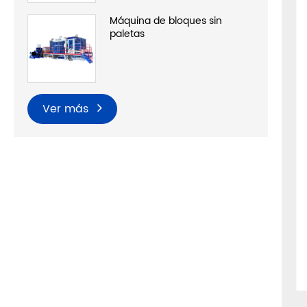
máqu
esta
Máquina de formación
meno
húmeda de kerbstone
efic
ambi
máqu
Maquinilla de ladrillo
Máquina de bloques sin
paletas
gatoria
Alemania SIEMENS
Tecnología de vibración de
ción se
Ver más
frecuencia
patentado
adecuado
La tecnología de conversión de