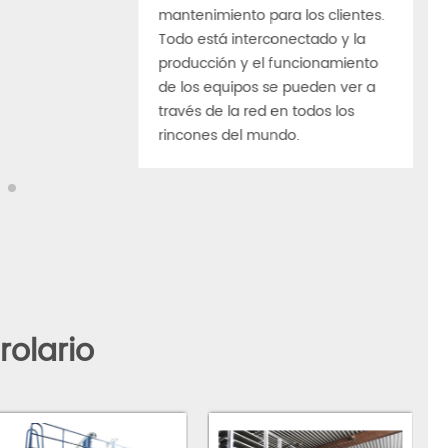
proporcional
monitoreo en línea, actualización
una bomba de
remota, predicción remota de
 ajustar la
fallas y autodiagnóstico de fallas,
, con las
evaluación del estado de salud del
a estabilidad,
equipo; genera informes de
ro de energía.
estado de aplicaciones y
operación de equipos y otras
funciones; con las ventajas de
control y operación remotos,
rápida resolución de problemas y
mantenimiento para los clientes.
Todo está interconectado y la
producción y el funcionamiento
de los equipos se pueden ver a
través de la red en todos los
rincones del mundo.