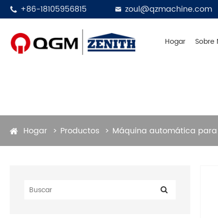
+86-18105956815
zoul@qzmachine.com


Hogar
Sobre 
Diseñado en Alem