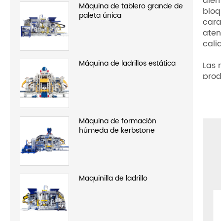
Pued
Máquina auxiliar de ladrillos
Ca
Equipo de fabricación de
ladrillos completamente
Dise
automático
falla
Fabr
nuevos productos
La m
alem
Máquina de tablero grande de
bloq
paleta única
cara
aten
cali
Máquina de ladrillos estática
Las 
prod
tecn
con 