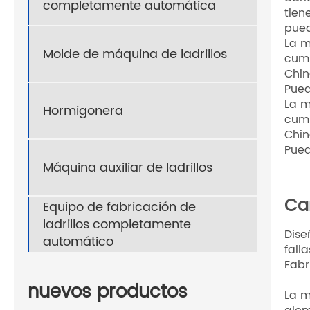
Máquina de moldeo de bloques
de cemento
Soluciones de producción de
De
máquinas de ladrillos
Los 
Máquina formadora de bloques
darl
completamente automática
tien
pued
La m
Molde de máquina de ladrillos
cump
Chin
Pued
La m
Hormigonera
cump
Chin