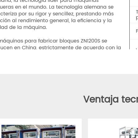
e producir fácilmente adoquines, bordillos y productos 
racterísticas del producto
Pa
ño alemán: mayor eficiencia, menor tasa de
s;
icado en China: menor costo, mejor servicio.。
áquina bloquera ZN1200S adopta tecnología
ana, la tecnología líder para máquinas
ueras en el mundo. La tecnología alemana se
cteriza por su rigor y sencillez, prestando más
ción al rendimiento general, la eficiencia y la
dad de la máquina.
máquinas para fabricar bloques ZN1200S se
ucen en China, estrictamente de acuerdo con la
ología y la artesanía alemanas. En comparación
otras marcas de máquinas bloqueras, las