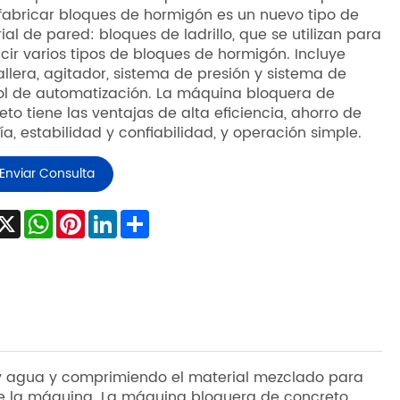
uina de bloques de hormigón
:ZN1200S
s uno de los famosos fabricantes y proveedores de
nas para fabricar bloques en China. La máquina
fabricar bloques de hormigón es un nuevo tipo de
ial de pared: bloques de ladrillo, que se utilizan para
cir varios tipos de bloques de hormigón. Incluye
llera, agitador, sistema de presión y sistema de
ol de automatización. La máquina bloquera de
eto tiene las ventajas de alta eficiencia, ahorro de
ía, estabilidad y confiabilidad, y operación simple.
Enviar Consulta