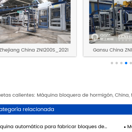
Caso del 
hejiang China ZN1200S_2021
Gansu China ZN1