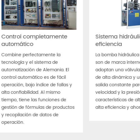
inas ZN1200S tienen un rendimiento más
ble, una mayor eficiencia de producción y una
r tasa de fallas. En términos de rendimiento,
iencia, ahorro de energía, protección del medio
ente, etc., está muy por delante de otras
Ventaja tec
inas bloqueras del mercado.
Control completamente
Sistema hidráuli
automático
eficiencia
Combine perfectamente la
La bomba hidráulica y
tecnología y el sistema de
son de marca interna