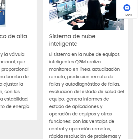
Vibración del cabezal
2×0.55KW
de manipulación
E-Mail
Sistema de control
SIEMENS
potencia total
70,35 KW
nológica
Máquina principal: 14,98
Peso Total
T Con dispositivo
facemix: 18,49 T
co de alta
Sistema de nube
inteligente
 la válvula
El sistema en la nube de equipos
cional, que
inteligentes QGM realiza