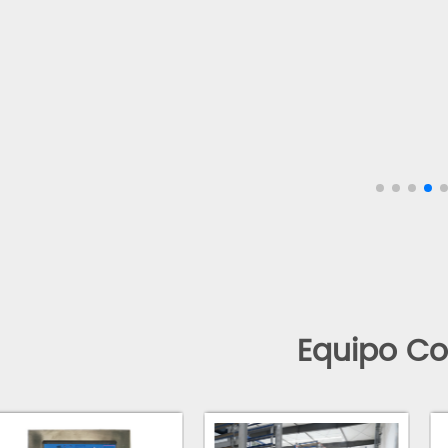
automatización de Alemania. El
adoptan una válvula 
control automático es de fácil
de alta dinámica y 
operación, bajo índice de fallas y
salida constante para
alta confiabilidad. Al mismo
velocidad y la presión
tiempo, tiene las funciones de
características de alt
gestión de fórmulas de productos
alta eficiencia y ahor
y recopilación de datos de
operación.